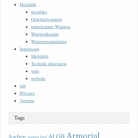
Heraldik
meubles
Originalwappen
unbekannte Wappen
Wappenkunde
Wappensammlung
Interessen
Mobilität
Technik allgemein
velo
website
job
Privates
Vereine
Tags
Armorial
ALGH
Aachen
Agulia Igel