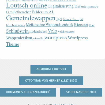
Loutsch online
Digitalisierung
Elefantenparade
Fehler im AL
Familjefuerscher
Gemeindewappen
Igel
lvi
Jahresbilanz
Rietstap
Meilensteine Wappendatenbank
lëtzebuergesch
Rom
Velo
Schlußstein
studentisches
veloh
wandern
wordpress
Wordpress
Wappenlexikon
wiesel.lu
Theme
ARMORIAL LOUTSCH
OTTO TITAN VON HEFNER (1827-1870)
COMMUNES AU GRAND-DUCHÉ
STUDIENARBEIT 2000