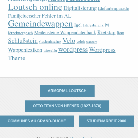
Loutsch online
Digitalisierung
Elefantenparade
Fehler im AL
Familjefuerscher
Gemeindewappen
Igel
lvi
Jahresbilanz
Rietstap
Meilensteine Wappendatenbank
lëtzebuergesch
Rom
Velo
Schlußstein
studentisches
veloh
wandern
wordpress
Wordpress
Wappenlexikon
wiesel.lu
Theme
ARMORIAL LOUTSCH
OTTO TITAN VON HEFNER (1827-1870)
COMMUNES AU GRAND-DUCHÉ
STUDIENARBEIT 2000