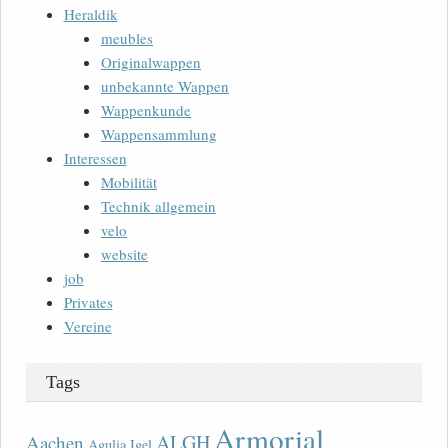
Heraldik
meubles
Originalwappen
unbekannte Wappen
Wappenkunde
Wappensammlung
Interessen
Mobilität
Technik allgemein
velo
website
job
Privates
Vereine
Tags
Armorial
ALGH
Aachen
Agulia Igel