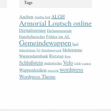
Tags
ALGH
Aachen
Agulia Igel
Armorial Loutsch online
Digitalisierung
Elefantenparade
Fehler im AL
Familjefuerscher
Gemeindewappen
Igel
Meilensteine
lvi
Jahresbilanz
lëtzebuergesch
Rietstap
Wappendatenbank
Rom
Velo
Schlußstein
studentisches
veloh
wandern
wordpress
Wappenlexikon
wiesel.lu
Wordpress Theme