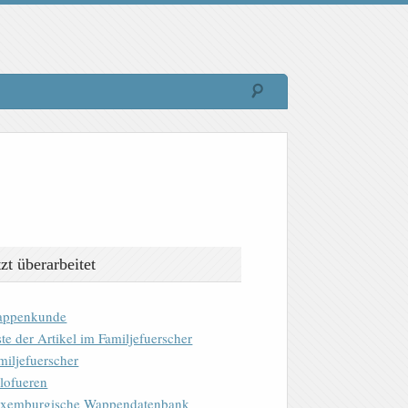
tzt überarbeitet
ppenkunde
ste der Artikel im Familjefuerscher
miljefuerscher
lofueren
xemburgische Wappendatenbank