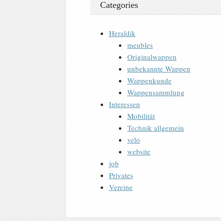
Categories
Heraldik
meubles
Originalwappen
unbekannte Wappen
Wappenkunde
Wappensammlung
Interessen
Mobilität
Technik allgemein
velo
website
job
Privates
Vereine