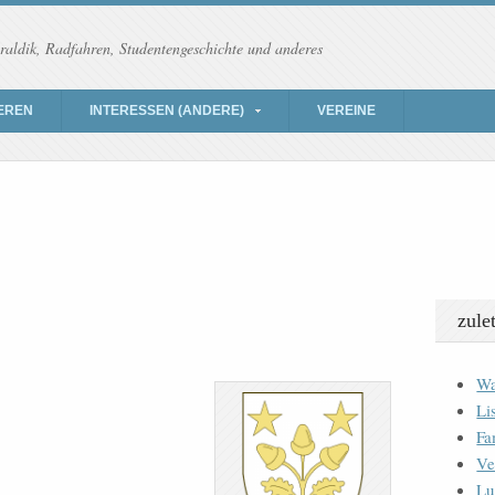
raldik, Radfahren, Studentengeschichte und anderes
EREN
INTERESSEN (ANDERE)
VEREINE
zule
Wa
Li
Fa
Ve
Lu