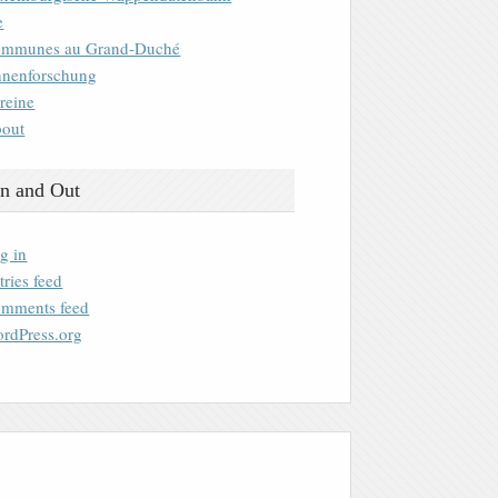
e
mmunes au Grand-Duché
nenforschung
reine
out
n and Out
g in
tries feed
mments feed
rdPress.org