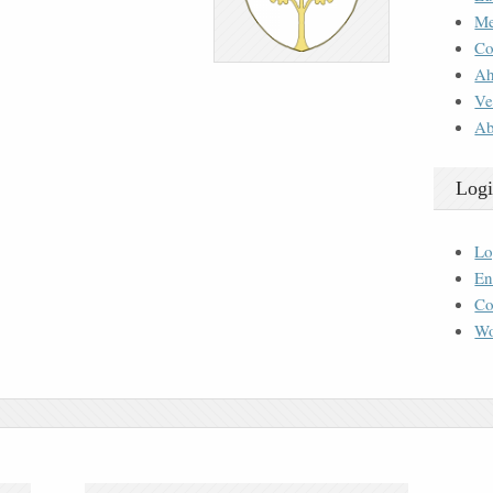
M
Co
Ah
Ve
Ab
Logi
Lo
En
Co
Wo