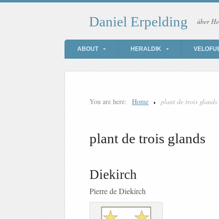
Daniel Erpelding
über He
ABOUT
HERALDIK
VELOFU
You are here:
Home
plant de trois glands
plant de trois glands
Diekirch
Pierre de Diekirch