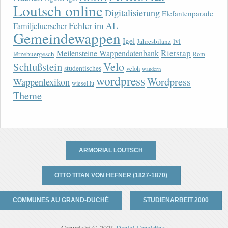
Loutsch online
Digitalisierung
Elefantenparade
Fehler im AL
Familjefuerscher
Gemeindewappen
Igel
lvi
Jahresbilanz
Rietstap
Meilensteine Wappendatenbank
lëtzebuergesch
Rom
Velo
Schlußstein
studentisches
veloh
wandern
wordpress
Wordpress
Wappenlexikon
wiesel.lu
Theme
ARMORIAL LOUTSCH
OTTO TITAN VON HEFNER (1827-1870)
COMMUNES AU GRAND-DUCHÉ
STUDIENARBEIT 2000