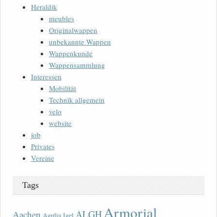
Heraldik
meubles
Originalwappen
unbekannte Wappen
Wappenkunde
Wappensammlung
Interessen
Mobilität
Technik allgemein
velo
website
job
Privates
Vereine
Tags
Armorial
ALGH
Aachen
Agulia Igel