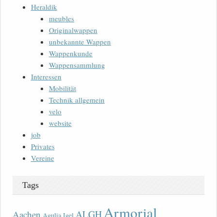
Heraldik
meubles
Originalwappen
unbekannte Wappen
Wappenkunde
Wappensammlung
Interessen
Mobilität
Technik allgemein
velo
website
job
Privates
Vereine
Tags
Armorial
ALGH
Aachen
Agulia Igel