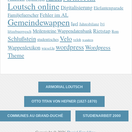
Loutsch online
Digitalisierung
Elefantenparade
Fehler im AL
Familjefuerscher
Gemeindewappen
Igel
lvi
Jahresbilanz
Rietstap
Meilensteine Wappendatenbank
lëtzebuergesch
Rom
Velo
Schlußstein
studentisches
veloh
wandern
wordpress
Wordpress
Wappenlexikon
wiesel.lu
Theme
ARMORIAL LOUTSCH
OTTO TITAN VON HEFNER (1827-1870)
COMMUNES AU GRAND-DUCHÉ
STUDIENARBEIT 2000