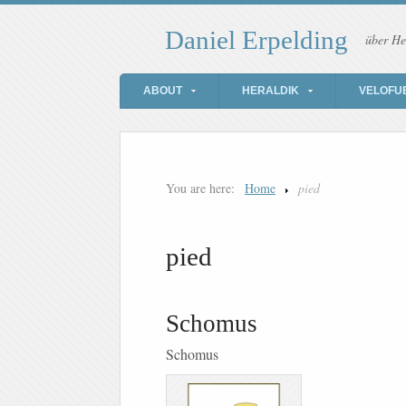
Daniel Erpelding
über He
ABOUT
HERALDIK
VELOFU
You are here:
Home
pied
pied
Schomus
Schomus