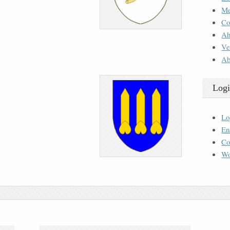
M
Co
Ah
Ve
Ab
Logi
Lo
En
Co
Wo