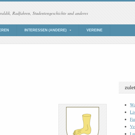
raldik, Radfahren, Studentengeschichte und anderes
EREN
INTERESSEN (ANDERE)
VEREINE
zule
Wa
Li
Fa
Ve
Lu