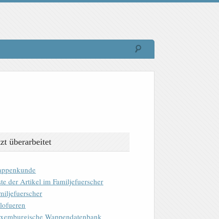
tzt überarbeitet
ppenkunde
ste der Artikel im Familjefuerscher
miljefuerscher
lofueren
xemburgische Wappendatenbank