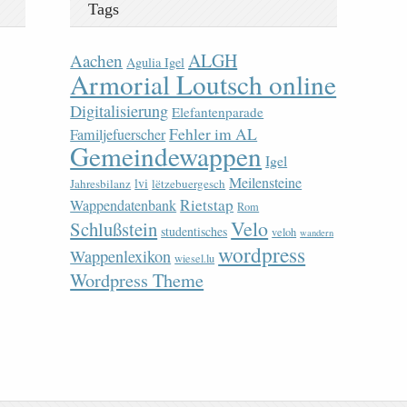
Tags
ALGH
Aachen
Agulia Igel
Armorial Loutsch online
Digitalisierung
Elefantenparade
Fehler im AL
Familjefuerscher
Gemeindewappen
Igel
Meilensteine
lvi
Jahresbilanz
lëtzebuergesch
Rietstap
Wappendatenbank
Rom
Velo
Schlußstein
studentisches
veloh
wandern
wordpress
Wappenlexikon
wiesel.lu
Wordpress Theme