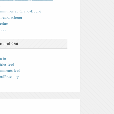
e
mmunes au Grand-Duché
nenforschung
reine
out
n and Out
g in
tries feed
mments feed
rdPress.org