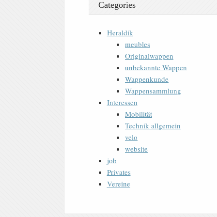
Categories
Heraldik
meubles
Originalwappen
unbekannte Wappen
Wappenkunde
Wappensammlung
Interessen
Mobilität
Technik allgemein
velo
website
job
Privates
Vereine