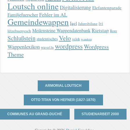
Loutsch online
Digitalisierung
Elefantenparade
Fehler im AL
Familjefuerscher
Gemeindewappen
Igel
lvi
Jahresbilanz
Rietstap
Meilensteine Wappendatenbank
lëtzebuergesch
Rom
Velo
Schlußstein
studentisches
veloh
wandern
wordpress
Wordpress
Wappenlexikon
wiesel.lu
Theme
ARMORIAL LOUTSCH
OTTO TITAN VON HEFNER (1827-1870)
COMMUNES AU GRAND-DUCHÉ
STUDIENARBEIT 2000