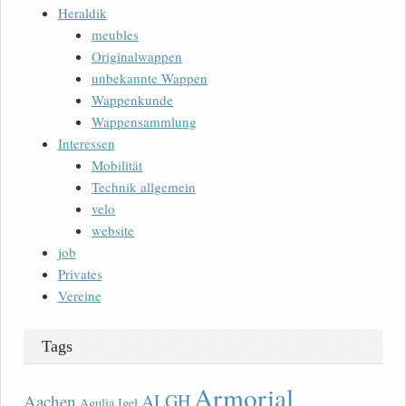
Heraldik
meubles
Originalwappen
unbekannte Wappen
Wappenkunde
Wappensammlung
Interessen
Mobilität
Technik allgemein
velo
website
job
Privates
Vereine
Tags
Armorial
ALGH
Aachen
Agulia Igel