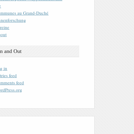
e
mmunes au Grand-Duché
nenforschung
reine
out
n and Out
g in
tries feed
mments feed
rdPress.org