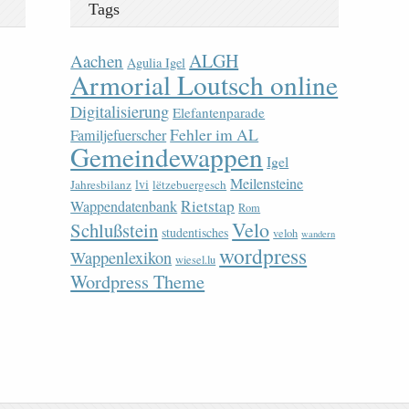
Tags
ALGH
Aachen
Agulia Igel
Armorial Loutsch online
Digitalisierung
Elefantenparade
Fehler im AL
Familjefuerscher
Gemeindewappen
Igel
Meilensteine
lvi
Jahresbilanz
lëtzebuergesch
Rietstap
Wappendatenbank
Rom
Velo
Schlußstein
studentisches
veloh
wandern
wordpress
Wappenlexikon
wiesel.lu
Wordpress Theme