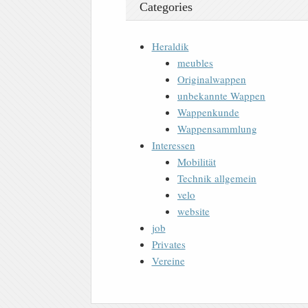
Categories
Heraldik
meubles
Originalwappen
unbekannte Wappen
Wappenkunde
Wappensammlung
Interessen
Mobilität
Technik allgemein
velo
website
job
Privates
Vereine