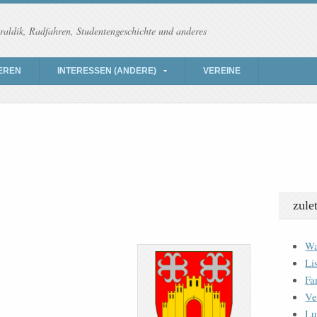
raldik, Radfahren, Studentengeschichte und anderes
EREN
INTERESSEN (ANDERE)
VEREINE
zule
Wa
Li
Fa
Ve
Lu