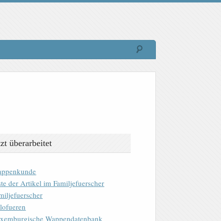
tzt überarbeitet
ppenkunde
ste der Artikel im Familjefuerscher
miljefuerscher
lofueren
xemburgische Wappendatenbank