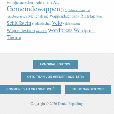
Fehler im AL
Familjefuerscher
Gemeindewappen
Igel
lvi
Jahresbilanz
Rietstap
Meilensteine Wappendatenbank
lëtzebuergesch
Rom
Velo
Schlußstein
studentisches
veloh
wandern
wordpress
Wordpress
Wappenlexikon
wiesel.lu
Theme
ARMORIAL LOUTSCH
OTTO TITAN VON HEFNER (1827-1870)
COMMUNES AU GRAND-DUCHÉ
STUDIENARBEIT 2000
Copyright © 2026
Daniel Erpelding
.