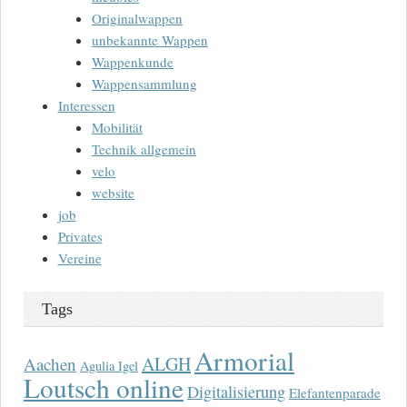
Originalwappen
unbekannte Wappen
Wappenkunde
Wappensammlung
Interessen
Mobilität
Technik allgemein
velo
website
job
Privates
Vereine
Tags
Armorial
ALGH
Aachen
Agulia Igel
Loutsch online
Digitalisierung
Elefantenparade