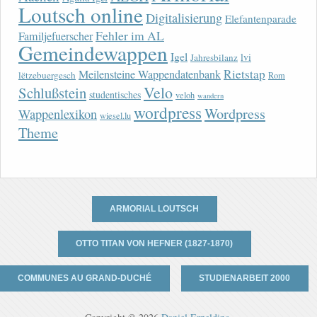
Loutsch online
Digitalisierung
Elefantenparade
Fehler im AL
Familjefuerscher
Gemeindewappen
Igel
lvi
Jahresbilanz
Rietstap
Meilensteine Wappendatenbank
lëtzebuergesch
Rom
Velo
Schlußstein
studentisches
veloh
wandern
wordpress
Wordpress
Wappenlexikon
wiesel.lu
Theme
ARMORIAL LOUTSCH
OTTO TITAN VON HEFNER (1827-1870)
COMMUNES AU GRAND-DUCHÉ
STUDIENARBEIT 2000