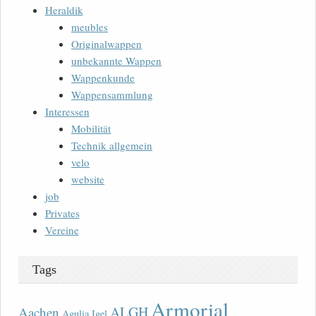
Heraldik
meubles
Originalwappen
unbekannte Wappen
Wappenkunde
Wappensammlung
Interessen
Mobilität
Technik allgemein
velo
website
job
Privates
Vereine
Tags
Armorial
ALGH
Aachen
Agulia Igel