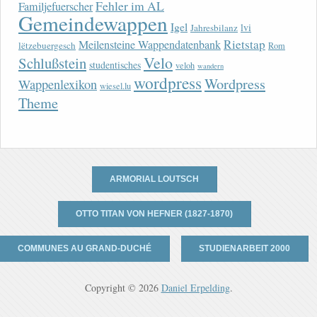
Fehler im AL
Familjefuerscher
Gemeindewappen
Igel
lvi
Jahresbilanz
Rietstap
Meilensteine Wappendatenbank
lëtzebuergesch
Rom
Velo
Schlußstein
studentisches
veloh
wandern
wordpress
Wordpress
Wappenlexikon
wiesel.lu
Theme
ARMORIAL LOUTSCH
OTTO TITAN VON HEFNER (1827-1870)
COMMUNES AU GRAND-DUCHÉ
STUDIENARBEIT 2000
Copyright © 2026
Daniel Erpelding
.