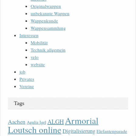
Originalwappen
unbekannte Wappen
Wappenkunde
Wappensammlung
Interessen
Mobilität
Technik allgemein
velo
website
job
Privates
Vereine
Tags
Armorial
ALGH
Aachen
Agulia Igel
Loutsch online
Digitalisierung
Elefantenparade