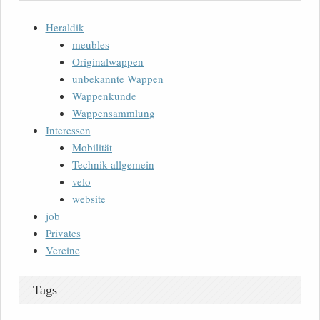
Heraldik
meubles
Originalwappen
unbekannte Wappen
Wappenkunde
Wappensammlung
Interessen
Mobilität
Technik allgemein
velo
website
job
Privates
Vereine
Tags