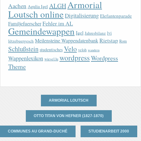
Armorial
ALGH
Aachen
Agulia Igel
Loutsch online
Digitalisierung
Elefantenparade
Fehler im AL
Familjefuerscher
Gemeindewappen
Igel
lvi
Jahresbilanz
Rietstap
Meilensteine Wappendatenbank
lëtzebuergesch
Rom
Velo
Schlußstein
studentisches
veloh
wandern
wordpress
Wordpress
Wappenlexikon
wiesel.lu
Theme
ARMORIAL LOUTSCH
OTTO TITAN VON HEFNER (1827-1870)
COMMUNES AU GRAND-DUCHÉ
STUDIENARBEIT 2000