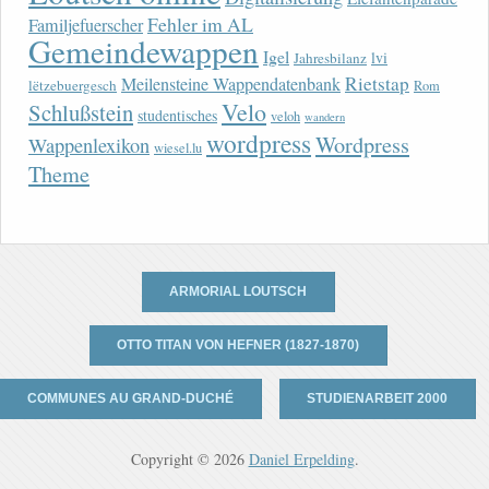
Fehler im AL
Familjefuerscher
Gemeindewappen
Igel
lvi
Jahresbilanz
Rietstap
Meilensteine Wappendatenbank
lëtzebuergesch
Rom
Velo
Schlußstein
studentisches
veloh
wandern
wordpress
Wordpress
Wappenlexikon
wiesel.lu
Theme
ARMORIAL LOUTSCH
OTTO TITAN VON HEFNER (1827-1870)
COMMUNES AU GRAND-DUCHÉ
STUDIENARBEIT 2000
Copyright © 2026
Daniel Erpelding
.