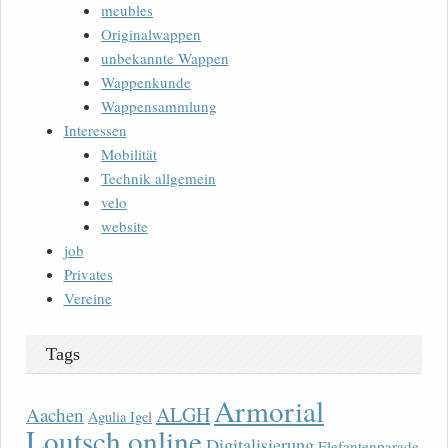
meubles
Originalwappen
unbekannte Wappen
Wappenkunde
Wappensammlung
Interessen
Mobilität
Technik allgemein
velo
website
job
Privates
Vereine
Tags
Armorial
ALGH
Aachen
Agulia Igel
Loutsch online
Digitalisierung
Elefantenparade