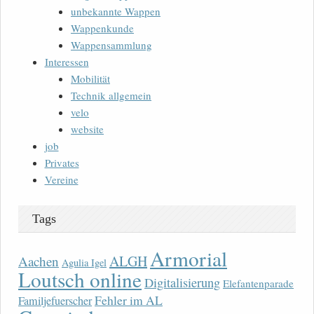
unbekannte Wappen
Wappenkunde
Wappensammlung
Interessen
Mobilität
Technik allgemein
velo
website
job
Privates
Vereine
Tags
Armorial
ALGH
Aachen
Agulia Igel
Loutsch online
Digitalisierung
Elefantenparade
Fehler im AL
Familjefuerscher