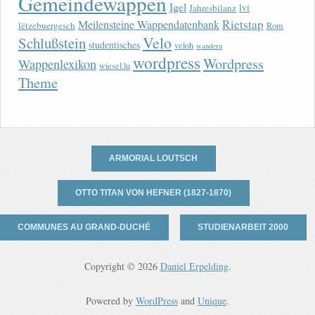
Gemeindewappen
Igel
lvi
Jahresbilanz
Rietstap
Meilensteine Wappendatenbank
lëtzebuergesch
Rom
Velo
Schlußstein
studentisches
veloh
wandern
wordpress
Wordpress
Wappenlexikon
wiesel.lu
Theme
ARMORIAL LOUTSCH
OTTO TITAN VON HEFNER (1827-1870)
COMMUNES AU GRAND-DUCHÉ
STUDIENARBEIT 2000
Copyright © 2026
Daniel Erpelding
.
Powered by
WordPress
and
Unique
.