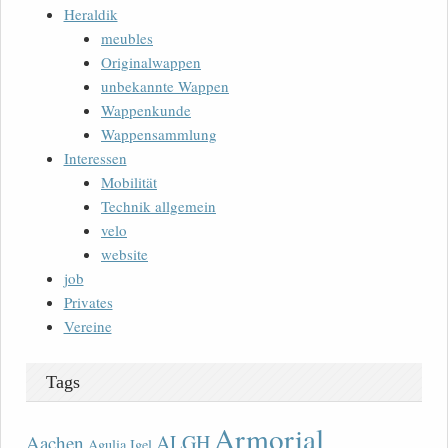
Heraldik
meubles
Originalwappen
unbekannte Wappen
Wappenkunde
Wappensammlung
Interessen
Mobilität
Technik allgemein
velo
website
job
Privates
Vereine
Tags
Armorial
ALGH
Aachen
Agulia Igel