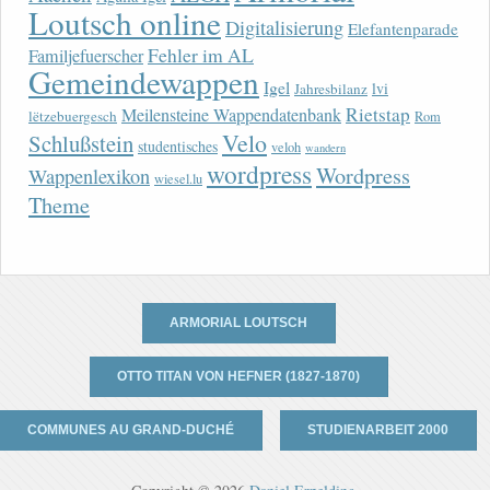
Loutsch online
Digitalisierung
Elefantenparade
Fehler im AL
Familjefuerscher
Gemeindewappen
Igel
lvi
Jahresbilanz
Rietstap
Meilensteine Wappendatenbank
lëtzebuergesch
Rom
Velo
Schlußstein
studentisches
veloh
wandern
wordpress
Wordpress
Wappenlexikon
wiesel.lu
Theme
ARMORIAL LOUTSCH
OTTO TITAN VON HEFNER (1827-1870)
COMMUNES AU GRAND-DUCHÉ
STUDIENARBEIT 2000