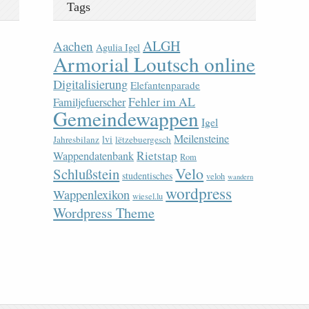
Tags
ALGH
Aachen
Agulia Igel
Armorial Loutsch online
Digitalisierung
Elefantenparade
Fehler im AL
Familjefuerscher
Gemeindewappen
Igel
Meilensteine
lvi
Jahresbilanz
lëtzebuergesch
Rietstap
Wappendatenbank
Rom
Velo
Schlußstein
studentisches
veloh
wandern
wordpress
Wappenlexikon
wiesel.lu
Wordpress Theme