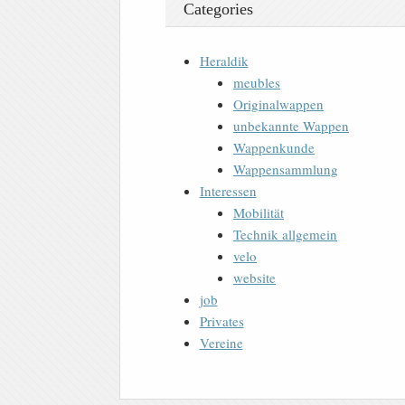
Categories
Heraldik
meubles
Originalwappen
unbekannte Wappen
Wappenkunde
Wappensammlung
Interessen
Mobilität
Technik allgemein
velo
website
job
Privates
Vereine