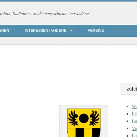
raldik, Radfahren, Studentengeschichte und anderes
EREN
INTERESSEN (ANDERE)
VEREINE
zule
Wa
Li
Fa
Ve
Lu