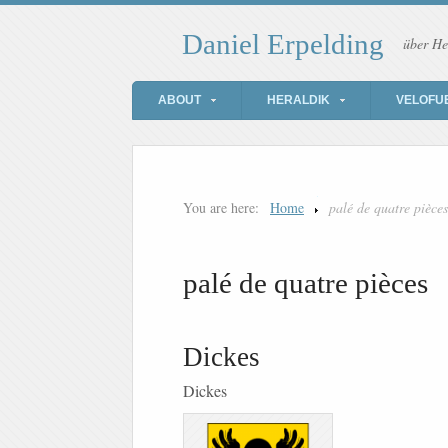
Daniel Erpelding
über He
ABOUT
HERALDIK
VELOFU
You are here:
Home
palé de quatre pièces
palé de quatre pièces
Dickes
Dickes