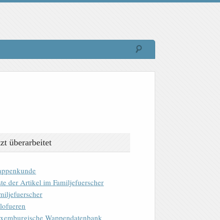
tzt überarbeitet
ppenkunde
ste der Artikel im Familjefuerscher
miljefuerscher
lofueren
xemburgische Wappendatenbank