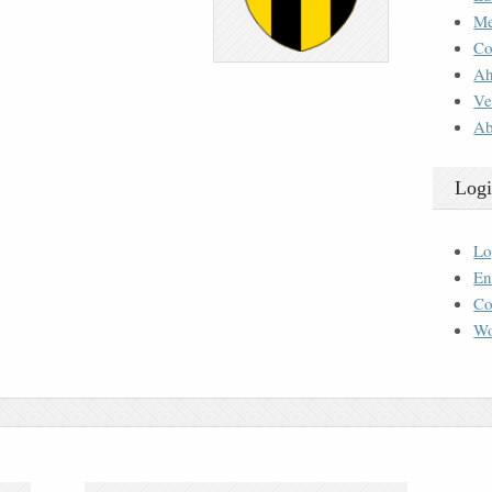
M
Co
Ah
Ve
Ab
Logi
Lo
En
Co
Wo