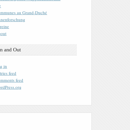
e
mmunes au Grand-Duché
nenforschung
reine
out
n and Out
g in
tries feed
mments feed
rdPress.org