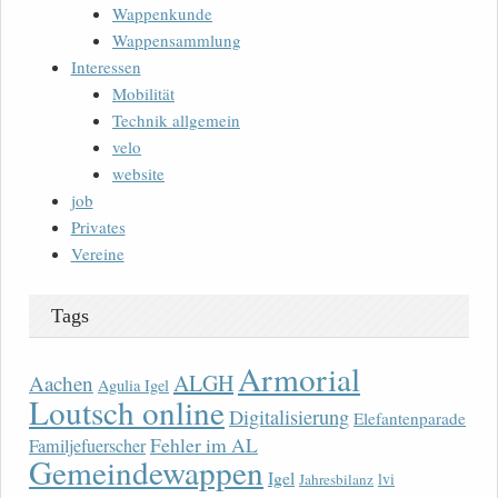
Wappenkunde
Wappensammlung
Interessen
Mobilität
Technik allgemein
velo
website
job
Privates
Vereine
Tags
Armorial
ALGH
Aachen
Agulia Igel
Loutsch online
Digitalisierung
Elefantenparade
Fehler im AL
Familjefuerscher
Gemeindewappen
Igel
lvi
Jahresbilanz