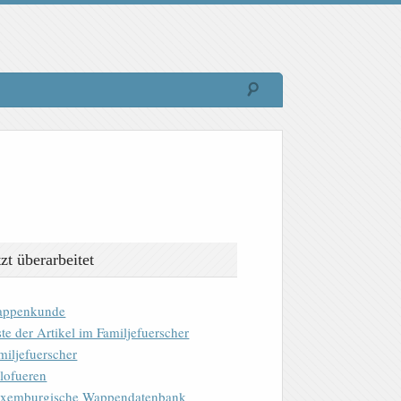
tzt überarbeitet
ppenkunde
ste der Artikel im Familjefuerscher
miljefuerscher
lofueren
xemburgische Wappendatenbank