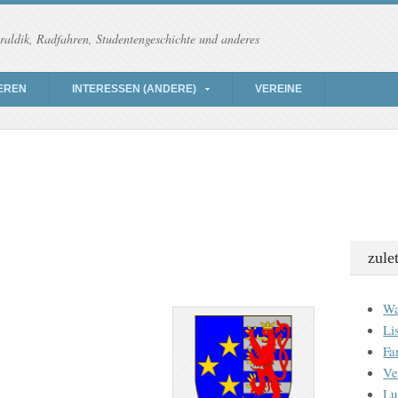
raldik, Radfahren, Studentengeschichte und anderes
EREN
INTERESSEN (ANDERE)
VEREINE
zule
Wa
Li
Fa
Ve
Lu