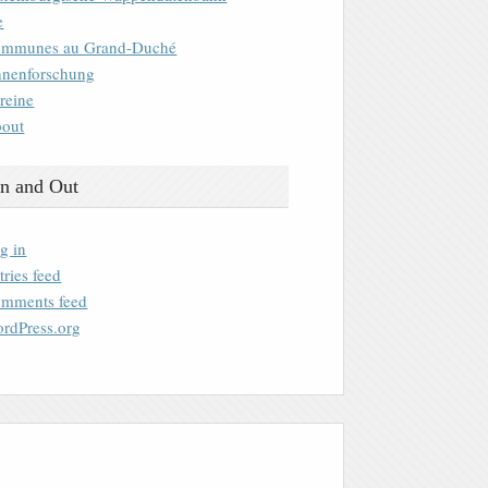
e
mmunes au Grand-Duché
nenforschung
reine
out
n and Out
g in
tries feed
mments feed
rdPress.org