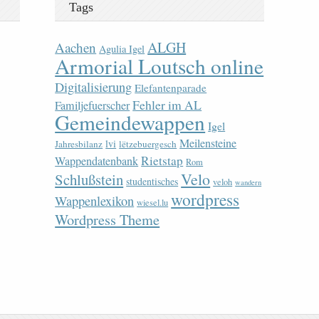
Tags
ALGH
Aachen
Agulia Igel
Armorial Loutsch online
Digitalisierung
Elefantenparade
Fehler im AL
Familjefuerscher
Gemeindewappen
Igel
Meilensteine
lvi
Jahresbilanz
lëtzebuergesch
Rietstap
Wappendatenbank
Rom
Velo
Schlußstein
studentisches
veloh
wandern
wordpress
Wappenlexikon
wiesel.lu
Wordpress Theme