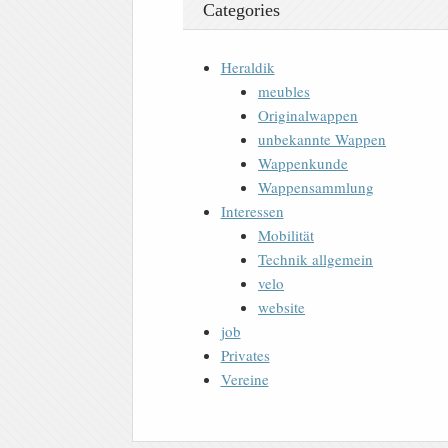
Categories
Heraldik
meubles
Originalwappen
unbekannte Wappen
Wappenkunde
Wappensammlung
Interessen
Mobilität
Technik allgemein
velo
website
job
Privates
Vereine