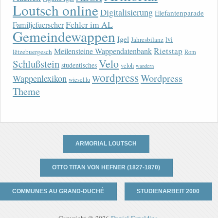
Loutsch online
Digitalisierung
Elefantenparade
Fehler im AL
Familjefuerscher
Gemeindewappen
Igel
lvi
Jahresbilanz
Rietstap
Meilensteine Wappendatenbank
lëtzebuergesch
Rom
Velo
Schlußstein
studentisches
veloh
wandern
wordpress
Wordpress
Wappenlexikon
wiesel.lu
Theme
ARMORIAL LOUTSCH
OTTO TITAN VON HEFNER (1827-1870)
COMMUNES AU GRAND-DUCHÉ
STUDIENARBEIT 2000