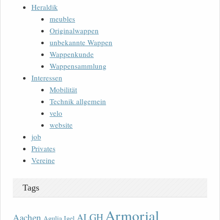
Heraldik
meubles
Originalwappen
unbekannte Wappen
Wappenkunde
Wappensammlung
Interessen
Mobilität
Technik allgemein
velo
website
job
Privates
Vereine
Tags
Armorial
ALGH
Aachen
Agulia Igel