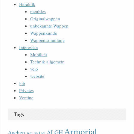
Heraldik
meubles
Originalwappen
unbekannte Wappen
Wappenkunde
Wappensammlung
Interessen
Mobilität
Technik allgemein
velo
website
job
Privates
Vereine
Tags
Armorial
ALGH
Aachen
Agulia Igel