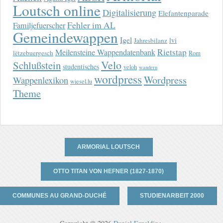
Loutsch online
Digitalisierung
Elefantenparade
Fehler im AL
Familjefuerscher
Gemeindewappen
Igel
lvi
Jahresbilanz
Rietstap
Meilensteine Wappendatenbank
lëtzebuergesch
Rom
Velo
Schlußstein
studentisches
veloh
wandern
wordpress
Wordpress
Wappenlexikon
wiesel.lu
Theme
ARMORIAL LOUTSCH
OTTO TITAN VON HEFNER (1827-1870)
COMMUNES AU GRAND-DUCHÉ
STUDIENARBEIT 2000