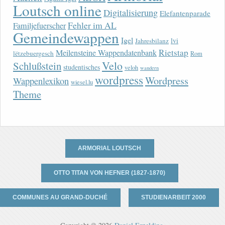
Loutsch online
Digitalisierung
Elefantenparade
Fehler im AL
Familjefuerscher
Gemeindewappen
Igel
lvi
Jahresbilanz
Rietstap
Meilensteine Wappendatenbank
lëtzebuergesch
Rom
Velo
Schlußstein
studentisches
veloh
wandern
wordpress
Wordpress
Wappenlexikon
wiesel.lu
Theme
ARMORIAL LOUTSCH
OTTO TITAN VON HEFNER (1827-1870)
COMMUNES AU GRAND-DUCHÉ
STUDIENARBEIT 2000