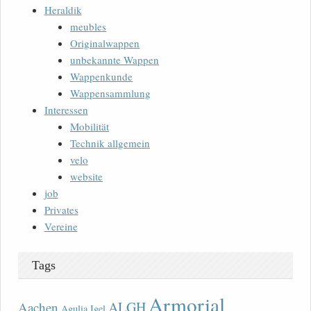
Heraldik
meubles
Originalwappen
unbekannte Wappen
Wappenkunde
Wappensammlung
Interessen
Mobilität
Technik allgemein
velo
website
job
Privates
Vereine
Tags
Armorial
ALGH
Aachen
Agulia Igel