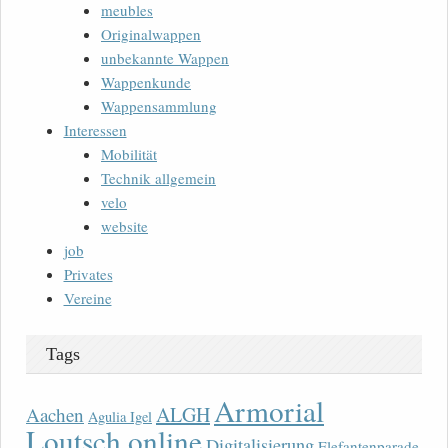
meubles
Originalwappen
unbekannte Wappen
Wappenkunde
Wappensammlung
Interessen
Mobilität
Technik allgemein
velo
website
job
Privates
Vereine
Tags
Armorial
ALGH
Aachen
Agulia Igel
Loutsch online
Digitalisierung
Elefantenparade