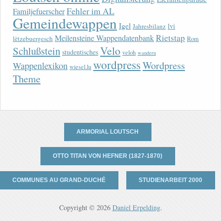
Fehler im AL
Familjefuerscher
Gemeindewappen
Igel
lvi
Jahresbilanz
Rietstap
Meilensteine Wappendatenbank
lëtzebuergesch
Rom
Velo
Schlußstein
studentisches
veloh
wandern
wordpress
Wordpress
Wappenlexikon
wiesel.lu
Theme
ARMORIAL LOUTSCH
OTTO TITAN VON HEFNER (1827-1870)
COMMUNES AU GRAND-DUCHÉ
STUDIENARBEIT 2000
Copyright © 2026
Daniel Erpelding
.