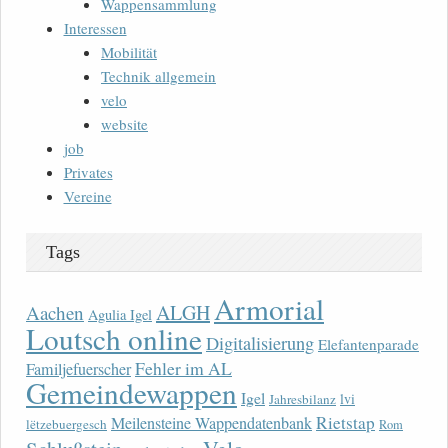
Wappensammlung
Interessen
Mobilität
Technik allgemein
velo
website
job
Privates
Vereine
Tags
Armorial
ALGH
Aachen
Agulia Igel
Loutsch online
Digitalisierung
Elefantenparade
Fehler im AL
Familjefuerscher
Gemeindewappen
Igel
lvi
Jahresbilanz
Rietstap
Meilensteine Wappendatenbank
lëtzebuergesch
Rom