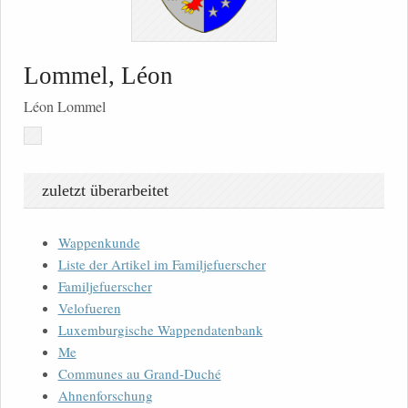
Lommel, Léon
Léon Lommel
zuletzt überarbeitet
Wappenkunde
Liste der Artikel im Familjefuerscher
Familjefuerscher
Velofueren
Luxemburgische Wappendatenbank
Me
Communes au Grand-Duché
Ahnenforschung