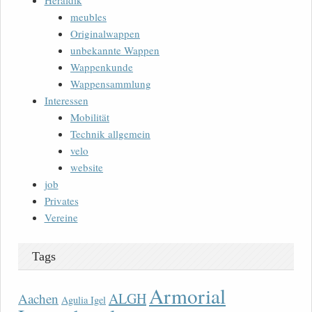
Heraldik
meubles
Originalwappen
unbekannte Wappen
Wappenkunde
Wappensammlung
Interessen
Mobilität
Technik allgemein
velo
website
job
Privates
Vereine
Tags
Armorial
ALGH
Aachen
Agulia Igel