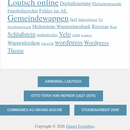
Loutsch online
Digitalisierung
Elefantenparade
Fehler im AL
Familjefuerscher
Gemeindewappen
Igel
lvi
Jahresbilanz
Rietstap
Meilensteine Wappendatenbank
lëtzebuergesch
Rom
Velo
Schlußstein
studentisches
veloh
wandern
wordpress
Wordpress
Wappenlexikon
wiesel.lu
Theme
ARMORIAL LOUTSCH
OTTO TITAN VON HEFNER (1827-1870)
COMMUNES AU GRAND-DUCHÉ
STUDIENARBEIT 2000
Copyright © 2026
Daniel Erpelding
.