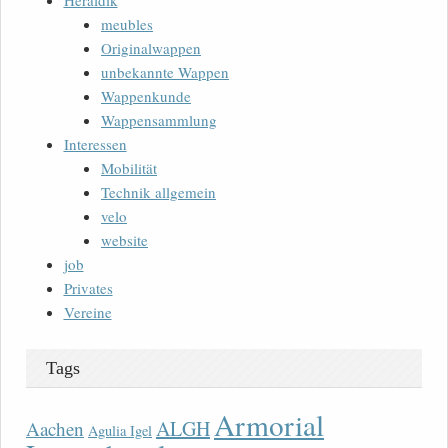
Heraldik
meubles
Originalwappen
unbekannte Wappen
Wappenkunde
Wappensammlung
Interessen
Mobilität
Technik allgemein
velo
website
job
Privates
Vereine
Tags
Armorial
ALGH
Aachen
Agulia Igel