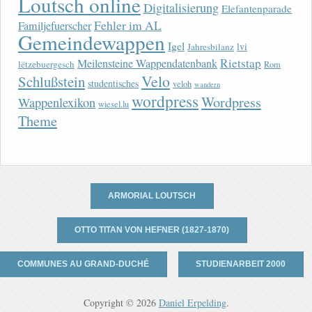
Loutsch online
Digitalisierung
Elefantenparade
Fehler im AL
Familjefuerscher
Gemeindewappen
Igel
lvi
Jahresbilanz
Rietstap
Meilensteine Wappendatenbank
lëtzebuergesch
Rom
Velo
Schlußstein
studentisches
veloh
wandern
wordpress
Wordpress
Wappenlexikon
wiesel.lu
Theme
ARMORIAL LOUTSCH
OTTO TITAN VON HEFNER (1827-1870)
COMMUNES AU GRAND-DUCHÉ
STUDIENARBEIT 2000
Copyright © 2026
Daniel Erpelding
.