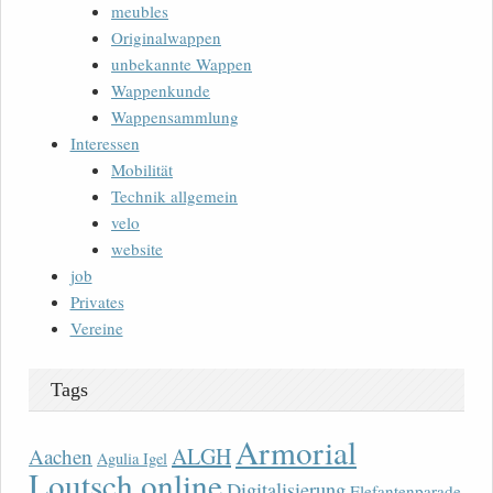
meubles
Originalwappen
unbekannte Wappen
Wappenkunde
Wappensammlung
Interessen
Mobilität
Technik allgemein
velo
website
job
Privates
Vereine
Tags
Armorial
ALGH
Aachen
Agulia Igel
Loutsch online
Digitalisierung
Elefantenparade