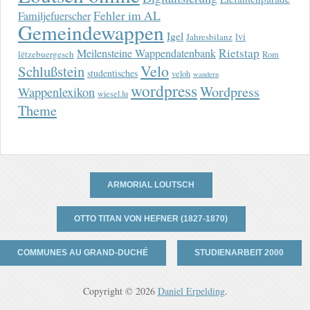
Fehler im AL
Familjefuerscher
Gemeindewappen
Igel
lvi
Jahresbilanz
Rietstap
Meilensteine Wappendatenbank
lëtzebuergesch
Rom
Velo
Schlußstein
studentisches
veloh
wandern
wordpress
Wordpress
Wappenlexikon
wiesel.lu
Theme
ARMORIAL LOUTSCH
OTTO TITAN VON HEFNER (1827-1870)
COMMUNES AU GRAND-DUCHÉ
STUDIENARBEIT 2000
Copyright © 2026
Daniel Erpelding
.