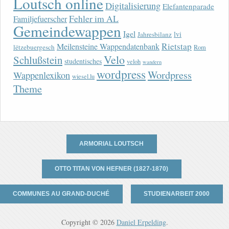
Loutsch online
Digitalisierung
Elefantenparade
Fehler im AL
Familjefuerscher
Gemeindewappen
Igel
lvi
Jahresbilanz
Rietstap
Meilensteine Wappendatenbank
lëtzebuergesch
Rom
Velo
Schlußstein
studentisches
veloh
wandern
wordpress
Wordpress
Wappenlexikon
wiesel.lu
Theme
ARMORIAL LOUTSCH
OTTO TITAN VON HEFNER (1827-1870)
COMMUNES AU GRAND-DUCHÉ
STUDIENARBEIT 2000
Copyright © 2026
Daniel Erpelding
.