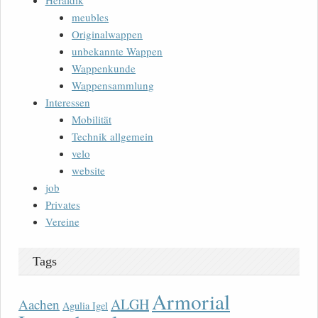
Heraldik
meubles
Originalwappen
unbekannte Wappen
Wappenkunde
Wappensammlung
Interessen
Mobilität
Technik allgemein
velo
website
job
Privates
Vereine
Tags
Armorial
ALGH
Aachen
Agulia Igel