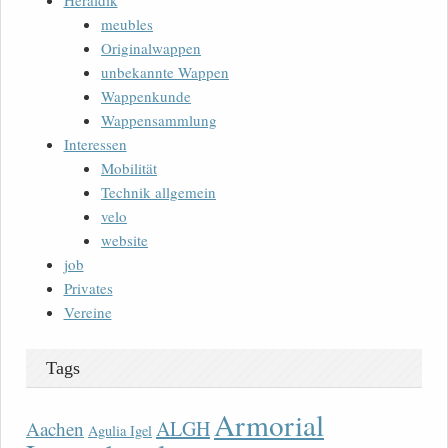
Heraldik
meubles
Originalwappen
unbekannte Wappen
Wappenkunde
Wappensammlung
Interessen
Mobilität
Technik allgemein
velo
website
job
Privates
Vereine
Tags
Armorial
ALGH
Aachen
Agulia Igel