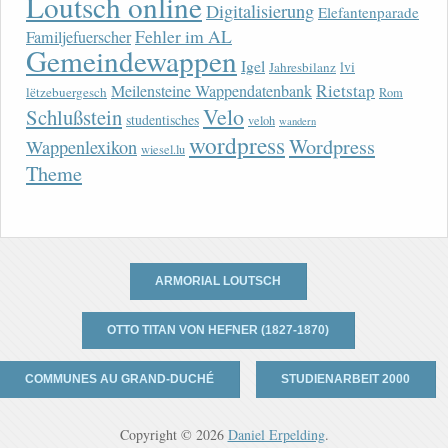
Loutsch online
Digitalisierung
Elefantenparade
Fehler im AL
Familjefuerscher
Gemeindewappen
Igel
lvi
Jahresbilanz
Rietstap
Meilensteine Wappendatenbank
lëtzebuergesch
Rom
Velo
Schlußstein
studentisches
veloh
wandern
wordpress
Wordpress
Wappenlexikon
wiesel.lu
Theme
ARMORIAL LOUTSCH
OTTO TITAN VON HEFNER (1827-1870)
COMMUNES AU GRAND-DUCHÉ
STUDIENARBEIT 2000
Copyright © 2026
Daniel Erpelding
.