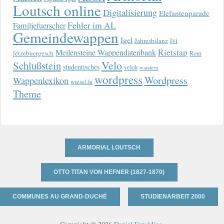
Loutsch online
Digitalisierung
Elefantenparade
Fehler im AL
Familjefuerscher
Gemeindewappen
Igel
lvi
Jahresbilanz
Rietstap
Meilensteine Wappendatenbank
lëtzebuergesch
Rom
Velo
Schlußstein
studentisches
veloh
wandern
wordpress
Wordpress
Wappenlexikon
wiesel.lu
Theme
ARMORIAL LOUTSCH
OTTO TITAN VON HEFNER (1827-1870)
COMMUNES AU GRAND-DUCHÉ
STUDIENARBEIT 2000