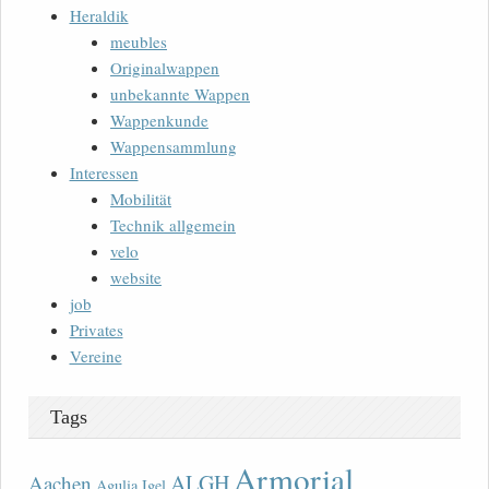
Heraldik
meubles
Originalwappen
unbekannte Wappen
Wappenkunde
Wappensammlung
Interessen
Mobilität
Technik allgemein
velo
website
job
Privates
Vereine
Tags
Armorial
ALGH
Aachen
Agulia Igel