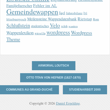
Fehler im AL
Familjefuerscher
Gemeindewappen
Igel
lvi
Jahresbilanz
Rietstap
Meilensteine Wappendatenbank
lëtzebuergesch
Rom
Velo
Schlußstein
studentisches
veloh
wandern
wordpress
Wordpress
Wappenlexikon
wiesel.lu
Theme
ARMORIAL LOUTSCH
OTTO TITAN VON HEFNER (1827-1870)
COMMUNES AU GRAND-DUCHÉ
STUDIENARBEIT 2000
Copyright © 2026
Daniel Erpelding
.