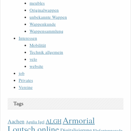
meubles
Originalwappen
unbekannte Wappen
Wappenkunde
Wappensammlung
Interessen
Mobilität
Technik allgemein
velo
website
job
Privates
Vereine
Tags
Armorial
ALGH
Aachen
Agulia Igel
Loutsch online
Digitalisierung
Elefantenparade