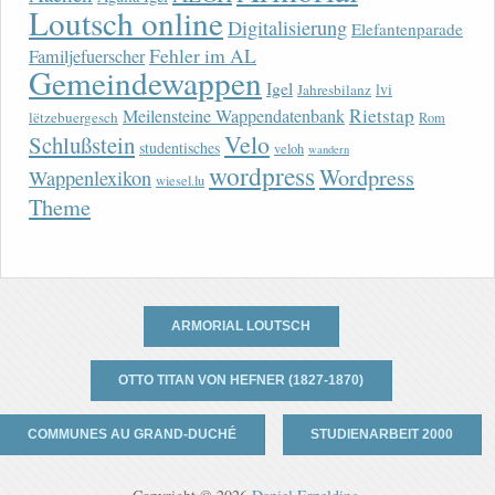
Loutsch online
Digitalisierung
Elefantenparade
Fehler im AL
Familjefuerscher
Gemeindewappen
Igel
lvi
Jahresbilanz
Rietstap
Meilensteine Wappendatenbank
lëtzebuergesch
Rom
Velo
Schlußstein
studentisches
veloh
wandern
wordpress
Wordpress
Wappenlexikon
wiesel.lu
Theme
ARMORIAL LOUTSCH
OTTO TITAN VON HEFNER (1827-1870)
COMMUNES AU GRAND-DUCHÉ
STUDIENARBEIT 2000