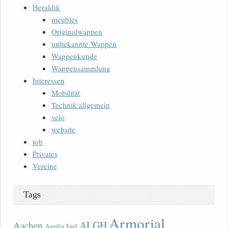
Heraldik
meubles
Originalwappen
unbekannte Wappen
Wappenkunde
Wappensammlung
Interessen
Mobilität
Technik allgemein
velo
website
job
Privates
Vereine
Tags
Armorial
ALGH
Aachen
Agulia Igel