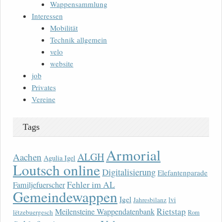
Wappensammlung
Interessen
Mobilität
Technik allgemein
velo
website
job
Privates
Vereine
Tags
Armorial
ALGH
Aachen
Agulia Igel
Loutsch online
Digitalisierung
Elefantenparade
Fehler im AL
Familjefuerscher
Gemeindewappen
Igel
lvi
Jahresbilanz
Rietstap
Meilensteine Wappendatenbank
lëtzebuergesch
Rom