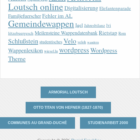
Loutsch online
Digitalisierung
Elefantenparade
Fehler im AL
Familjefuerscher
Gemeindewappen
Igel
lvi
Jahresbilanz
Rietstap
Meilensteine Wappendatenbank
lëtzebuergesch
Rom
Velo
Schlußstein
studentisches
veloh
wandern
wordpress
Wordpress
Wappenlexikon
wiesel.lu
Theme
ARMORIAL LOUTSCH
OTTO TITAN VON HEFNER (1827-1870)
COMMUNES AU GRAND-DUCHÉ
STUDIENARBEIT 2000