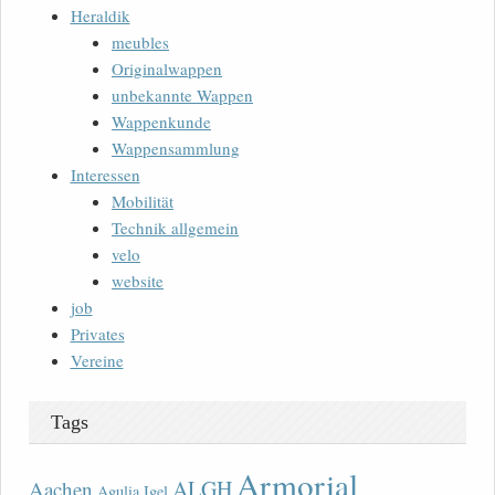
Heraldik
meubles
Originalwappen
unbekannte Wappen
Wappenkunde
Wappensammlung
Interessen
Mobilität
Technik allgemein
velo
website
job
Privates
Vereine
Tags
Armorial
ALGH
Aachen
Agulia Igel