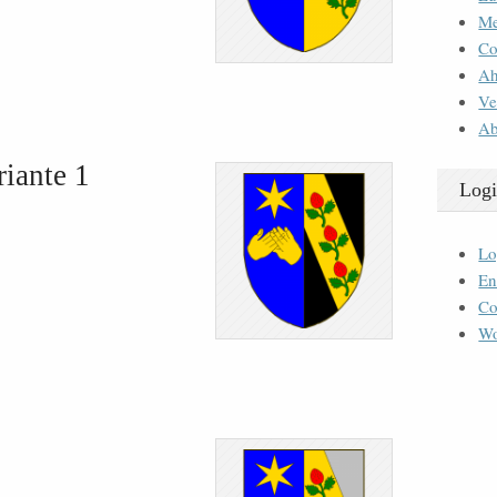
M
Co
Ah
Ve
Ab
riante 1
Logi
Lo
En
Co
Wo