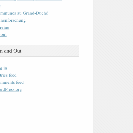
e
mmunes au Grand-Duché
nenforschung
reine
out
n and Out
g in
tries feed
mments feed
rdPress.org