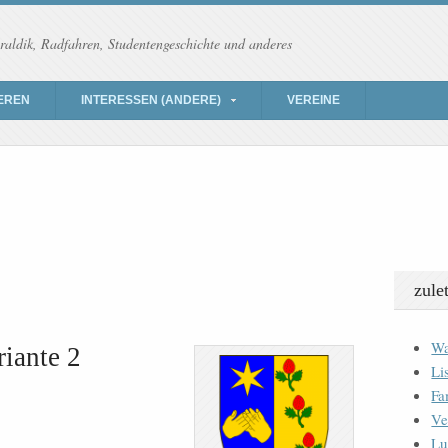
raldik, Radfahren, Studentengeschichte und anderes
EREN
INTERESSEN (ANDERE)
VEREINE
zule
Wa
riante 2
Li
Fa
Ve
Lu