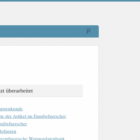
tzt überarbeitet
ppenkunde
ste der Artikel im Familjefuerscher
miljefuerscher
lofueren
xemburgische Wappendatenbank