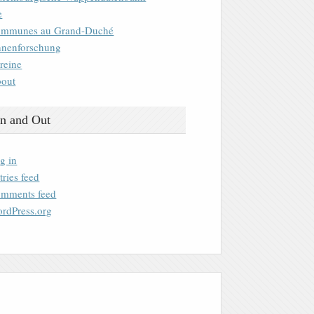
e
mmunes au Grand-Duché
nenforschung
reine
out
n and Out
g in
tries feed
mments feed
rdPress.org