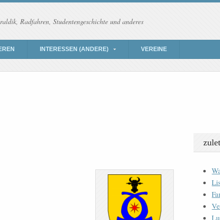
raldik, Radfahren, Studentengeschichte und anderes
EREN
INTERESSEN (ANDERE)
VEREINE
zule
Wa
Li
Fa
Ve
Lu