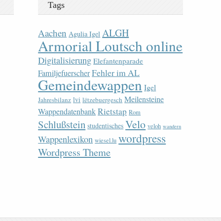
Tags
ALGH
Aachen
Agulia Igel
Armorial Loutsch online
Digitalisierung
Elefantenparade
Fehler im AL
Familjefuerscher
Gemeindewappen
Igel
Meilensteine
lvi
Jahresbilanz
lëtzebuergesch
Rietstap
Wappendatenbank
Rom
Velo
Schlußstein
studentisches
veloh
wandern
wordpress
Wappenlexikon
wiesel.lu
Wordpress Theme