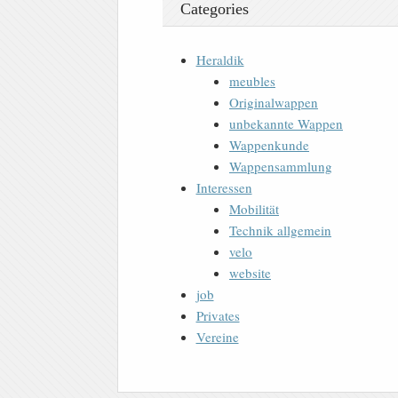
Categories
Heraldik
meubles
Originalwappen
unbekannte Wappen
Wappenkunde
Wappensammlung
Interessen
Mobilität
Technik allgemein
velo
website
job
Privates
Vereine