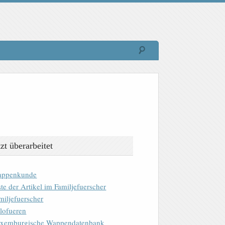
tzt überarbeitet
ppenkunde
ste der Artikel im Familjefuerscher
miljefuerscher
lofueren
xemburgische Wappendatenbank