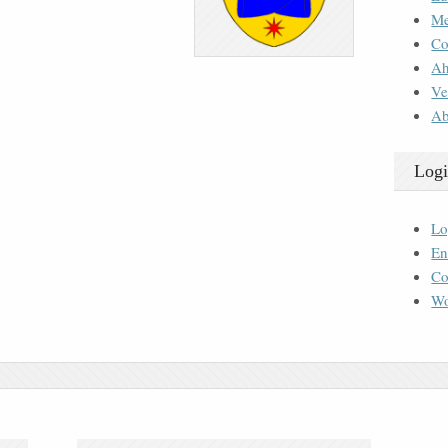
M
Co
Ah
Ve
Ab
Logi
Lo
En
Co
Wo