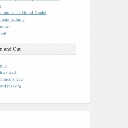
e
mmunes au Grand-Duché
nenforschung
reine
out
n and Out
g in
tries feed
mments feed
rdPress.org