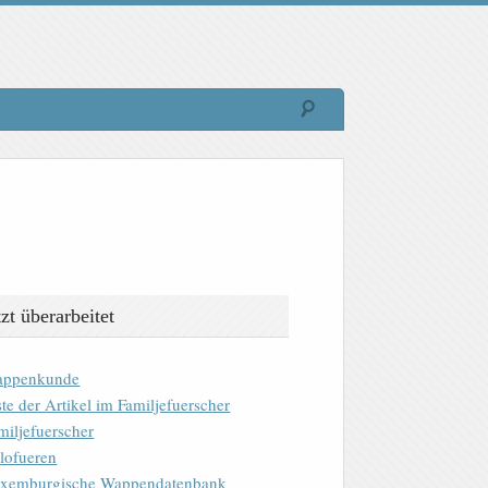
tzt überarbeitet
ppenkunde
ste der Artikel im Familjefuerscher
miljefuerscher
lofueren
xemburgische Wappendatenbank