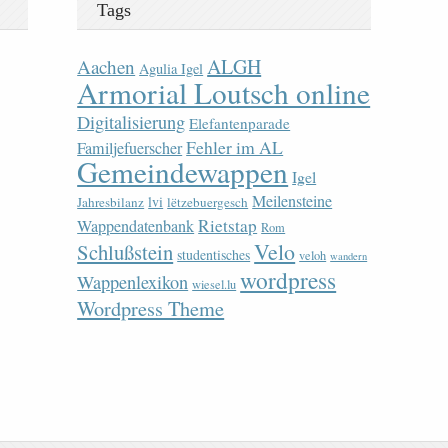
Tags
ALGH
Aachen
Agulia Igel
Armorial Loutsch online
Digitalisierung
Elefantenparade
Fehler im AL
Familjefuerscher
Gemeindewappen
Igel
Meilensteine
lvi
Jahresbilanz
lëtzebuergesch
Rietstap
Wappendatenbank
Rom
Velo
Schlußstein
studentisches
veloh
wandern
wordpress
Wappenlexikon
wiesel.lu
Wordpress Theme