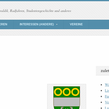
raldik, Radfahren, Studentengeschichte und anderes
EREN
INTERESSEN (ANDERE)
VEREINE
zule
Wa
Li
Fa
Ve
Lu