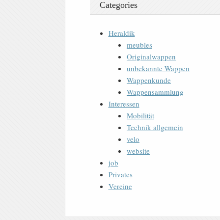
Categories
Heraldik
meubles
Originalwappen
unbekannte Wappen
Wappenkunde
Wappensammlung
Interessen
Mobilität
Technik allgemein
velo
website
job
Privates
Vereine