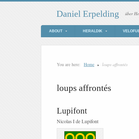
Daniel Erpelding
über He
ABOUT
HERALDIK
VELOFU
You are here:
Home
loups affrontés
loups affrontés
Lupifont
Nicolas I de Lupifont