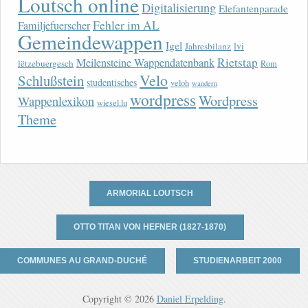
Loutsch online
Digitalisierung
Elefantenparade
Fehler im AL
Familjefuerscher
Gemeindewappen
Igel
lvi
Jahresbilanz
Rietstap
Meilensteine Wappendatenbank
lëtzebuergesch
Rom
Velo
Schlußstein
studentisches
veloh
wandern
wordpress
Wordpress
Wappenlexikon
wiesel.lu
Theme
ARMORIAL LOUTSCH
OTTO TITAN VON HEFNER (1827-1870)
COMMUNES AU GRAND-DUCHÉ
STUDIENARBEIT 2000
Copyright © 2026
Daniel Erpelding
.