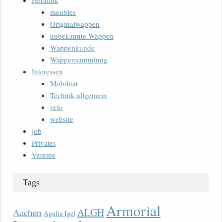
Heraldik
meubles
Originalwappen
unbekannte Wappen
Wappenkunde
Wappensammlung
Interessen
Mobilität
Technik allgemein
velo
website
job
Privates
Vereine
Tags
Armorial
ALGH
Aachen
Agulia Igel