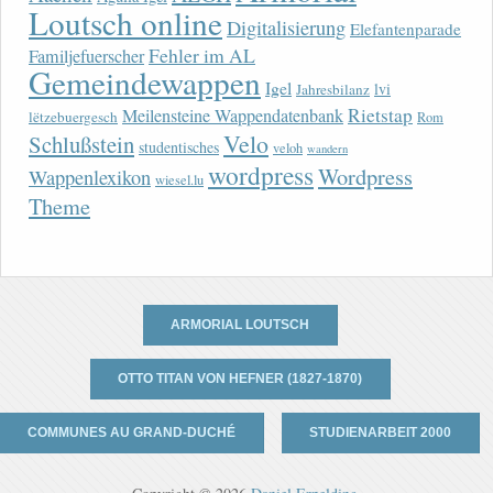
Loutsch online
Digitalisierung
Elefantenparade
Fehler im AL
Familjefuerscher
Gemeindewappen
Igel
lvi
Jahresbilanz
Rietstap
Meilensteine Wappendatenbank
lëtzebuergesch
Rom
Velo
Schlußstein
studentisches
veloh
wandern
wordpress
Wordpress
Wappenlexikon
wiesel.lu
Theme
ARMORIAL LOUTSCH
OTTO TITAN VON HEFNER (1827-1870)
COMMUNES AU GRAND-DUCHÉ
STUDIENARBEIT 2000