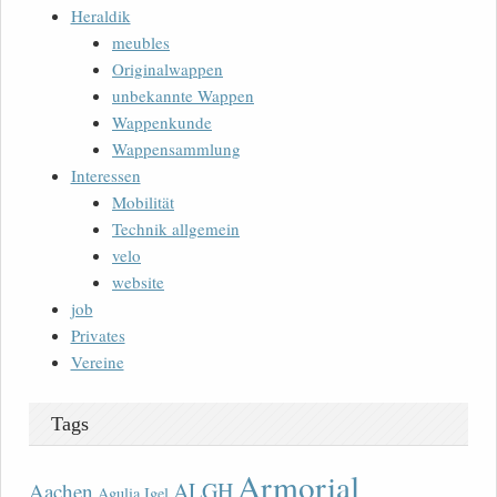
Heraldik
meubles
Originalwappen
unbekannte Wappen
Wappenkunde
Wappensammlung
Interessen
Mobilität
Technik allgemein
velo
website
job
Privates
Vereine
Tags
Armorial
ALGH
Aachen
Agulia Igel