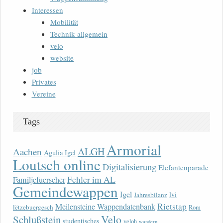
Interessen
Mobilität
Technik allgemein
velo
website
job
Privates
Vereine
Tags
Armorial
ALGH
Aachen
Agulia Igel
Loutsch online
Digitalisierung
Elefantenparade
Fehler im AL
Familjefuerscher
Gemeindewappen
Igel
lvi
Jahresbilanz
Rietstap
Meilensteine Wappendatenbank
lëtzebuergesch
Rom
Velo
Schlußstein
studentisches
veloh
wandern