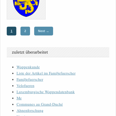
→
1
2
Next
zuletzt überarbeitet
Wappenkunde
Liste der Artikel im Familjefuerscher
Familjefuerscher
Velofueren
Luxemburgische Wappendatenbank
Me
Communes au Grand-Duché
Ahnenforschung