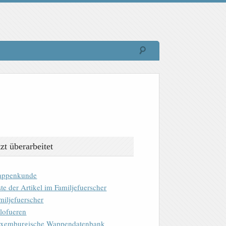
tzt überarbeitet
ppenkunde
ste der Artikel im Familjefuerscher
miljefuerscher
lofueren
xemburgische Wappendatenbank