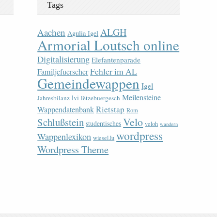
Tags
ALGH
Aachen
Agulia Igel
Armorial Loutsch online
Digitalisierung
Elefantenparade
Fehler im AL
Familjefuerscher
Gemeindewappen
Igel
Meilensteine
lvi
Jahresbilanz
lëtzebuergesch
Rietstap
Wappendatenbank
Rom
Velo
Schlußstein
studentisches
veloh
wandern
wordpress
Wappenlexikon
wiesel.lu
Wordpress Theme