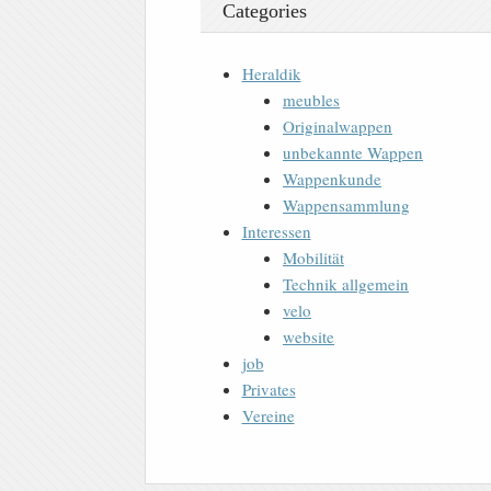
Categories
Heraldik
meubles
Originalwappen
unbekannte Wappen
Wappenkunde
Wappensammlung
Interessen
Mobilität
Technik allgemein
velo
website
job
Privates
Vereine