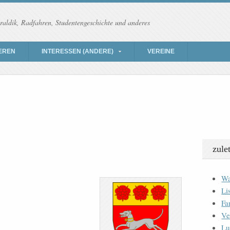
raldik, Radfahren, Studentengeschichte und anderes
EREN
INTERESSEN (ANDERE)
VEREINE
zule
Wa
Li
Fa
Ve
Lu