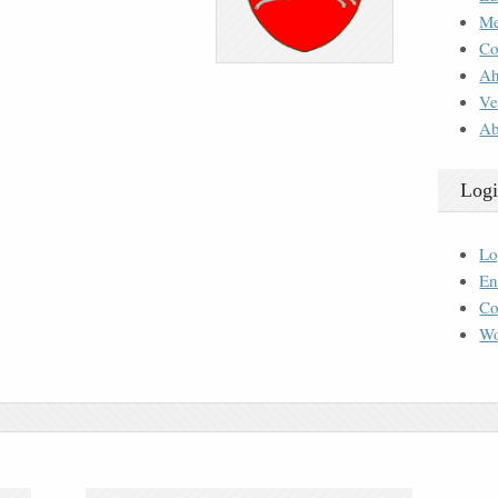
M
Co
Ah
Ve
Ab
Logi
Lo
En
Co
Wo