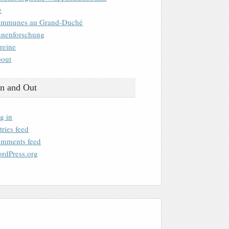
e
mmunes au Grand-Duché
nenforschung
reine
out
n and Out
g in
tries feed
mments feed
rdPress.org