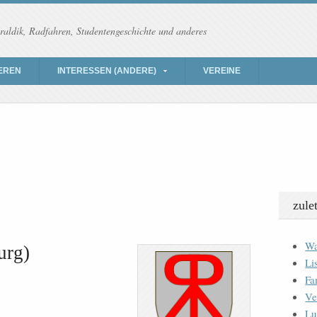
raldik, Radfahren, Studentengeschichte und anderes
EREN
INTERESSEN (ANDERE)
VEREINE
zule
Wa
urg)
Li
Fa
Ve
Lu