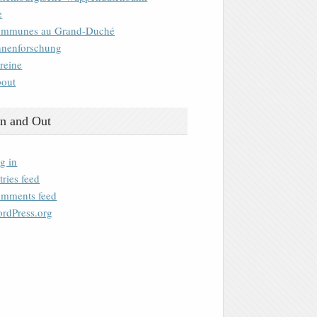
e
mmunes au Grand-Duché
nenforschung
reine
out
n and Out
g in
tries feed
mments feed
rdPress.org