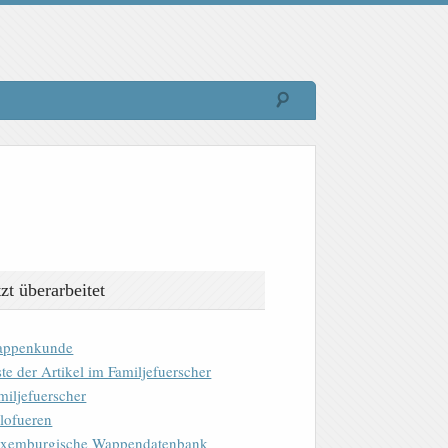
tzt überarbeitet
ppenkunde
ste der Artikel im Familjefuerscher
miljefuerscher
lofueren
xemburgische Wappendatenbank