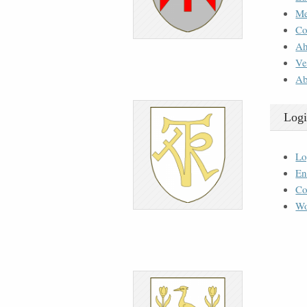
M
Co
Ah
Ve
Ab
Logi
Lo
En
Co
Wo