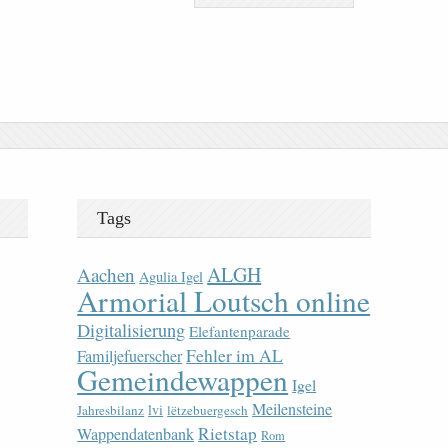
Tags
ALGH
Aachen
Agulia Igel
Armorial Loutsch online
Digitalisierung
Elefantenparade
Fehler im AL
Familjefuerscher
Gemeindewappen
Igel
Meilensteine
lvi
Jahresbilanz
lëtzebuergesch
Rietstap
Wappendatenbank
Rom