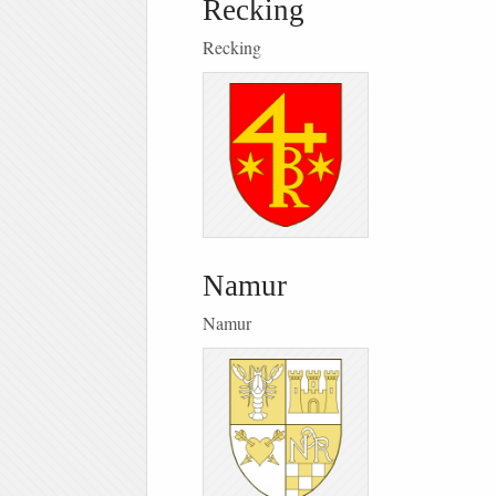
Recking
Recking
Namur
Namur