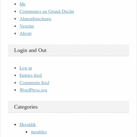
Me
Communes au Grand-Duché
Ahnenforschung
Vereine
About
Login and Out
Log in
Entries feed
Comments feed
WordPress.org
Categories
Heraldik
meubles