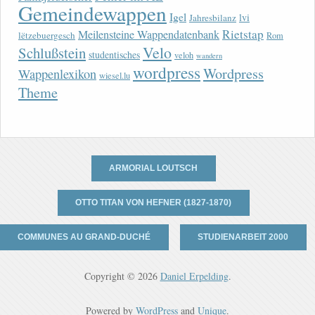
Gemeindewappen
Igel
lvi
Jahresbilanz
Rietstap
Meilensteine Wappendatenbank
lëtzebuergesch
Rom
Velo
Schlußstein
studentisches
veloh
wandern
wordpress
Wordpress
Wappenlexikon
wiesel.lu
Theme
ARMORIAL LOUTSCH
OTTO TITAN VON HEFNER (1827-1870)
COMMUNES AU GRAND-DUCHÉ
STUDIENARBEIT 2000
Copyright © 2026
Daniel Erpelding
.
Powered by
WordPress
and
Unique
.