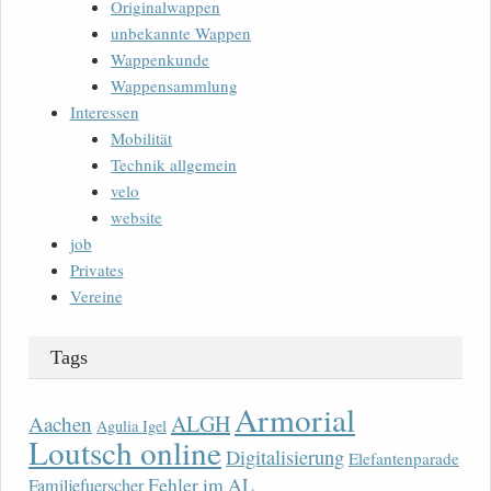
Originalwappen
unbekannte Wappen
Wappenkunde
Wappensammlung
Interessen
Mobilität
Technik allgemein
velo
website
job
Privates
Vereine
Tags
Armorial
ALGH
Aachen
Agulia Igel
Loutsch online
Digitalisierung
Elefantenparade
Fehler im AL
Familjefuerscher