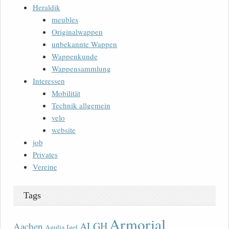
Heraldik
meubles
Originalwappen
unbekannte Wappen
Wappenkunde
Wappensammlung
Interessen
Mobilität
Technik allgemein
velo
website
job
Privates
Vereine
Tags
Armorial
ALGH
Aachen
Agulia Igel