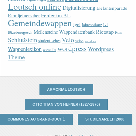
Loutsch online
Digitalisierung
Elefantenparade
Fehler im AL
Familjefuerscher
Gemeindewappen
Igel
lvi
Jahresbilanz
Rietstap
Meilensteine Wappendatenbank
lëtzebuergesch
Rom
Velo
Schlußstein
studentisches
veloh
wandern
wordpress
Wordpress
Wappenlexikon
wiesel.lu
Theme
ARMORIAL LOUTSCH
OTTO TITAN VON HEFNER (1827-1870)
COMMUNES AU GRAND-DUCHÉ
STUDIENARBEIT 2000