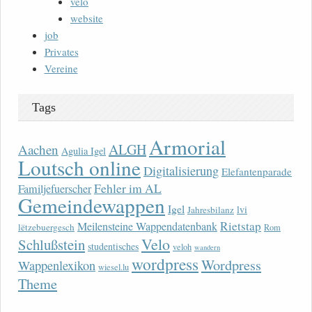
velo
website
job
Privates
Vereine
Tags
Armorial
ALGH
Aachen
Agulia Igel
Loutsch online
Digitalisierung
Elefantenparade
Fehler im AL
Familjefuerscher
Gemeindewappen
Igel
lvi
Jahresbilanz
Rietstap
Meilensteine Wappendatenbank
lëtzebuergesch
Rom
Velo
Schlußstein
studentisches
veloh
wandern
wordpress
Wordpress
Wappenlexikon
wiesel.lu
Theme