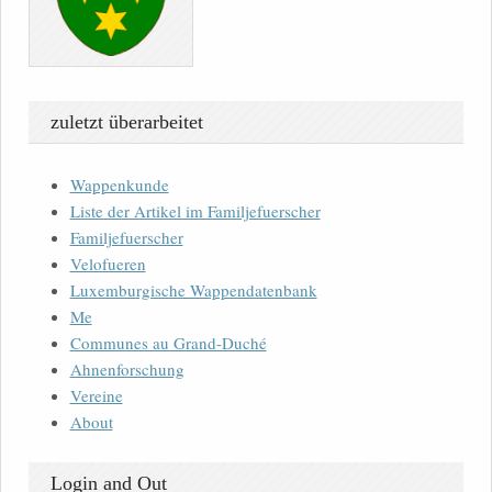
zuletzt überarbeitet
Wappenkunde
Liste der Artikel im Familjefuerscher
Familjefuerscher
Velofueren
Luxemburgische Wappendatenbank
Me
Communes au Grand-Duché
Ahnenforschung
Vereine
About
Login and Out