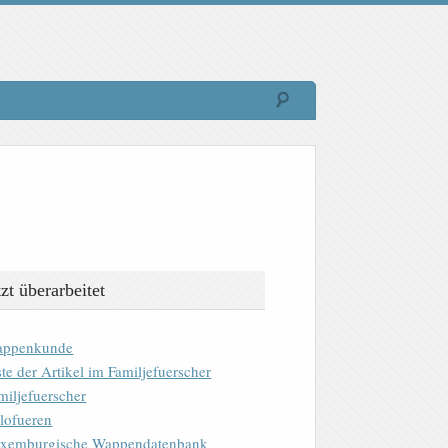
tzt überarbeitet
ppenkunde
ste der Artikel im Familjefuerscher
miljefuerscher
lofueren
xemburgische Wappendatenbank