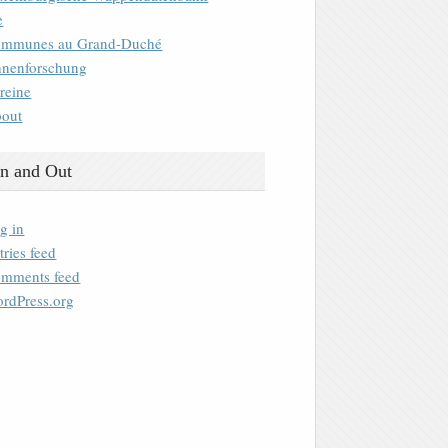
e
mmunes au Grand-Duché
nenforschung
reine
out
n and Out
g in
tries feed
mments feed
rdPress.org