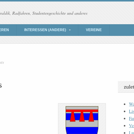
raldik, Radfahren, Studentengeschichte und anderes
EREN
INTERESSEN (ANDERE)
VEREINE
nts
s
zule
Wa
Li
Fa
Ve
Lu