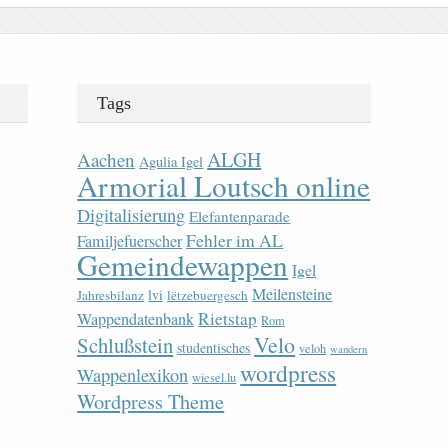
Tags
ALGH
Aachen
Agulia Igel
Armorial Loutsch online
Digitalisierung
Elefantenparade
Fehler im AL
Familjefuerscher
Gemeindewappen
Igel
Meilensteine
lvi
Jahresbilanz
lëtzebuergesch
Rietstap
Wappendatenbank
Rom
Velo
Schlußstein
studentisches
veloh
wandern
wordpress
Wappenlexikon
wiesel.lu
Wordpress Theme