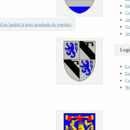
M
Co
Ah
Ve
Ab
Logi
Lo
En
Co
Wo