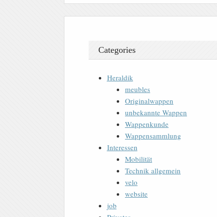
Categories
Heraldik
meubles
Originalwappen
unbekannte Wappen
Wappenkunde
Wappensammlung
Interessen
Mobilität
Technik allgemein
velo
website
job