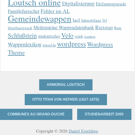
Loutsch online
Digitalisierung
Elefantenparade
Fehler im AL
Familjefuerscher
Gemeindewappen
Igel
lvi
Jahresbilanz
Rietstap
Meilensteine Wappendatenbank
lëtzebuergesch
Rom
Velo
Schlußstein
studentisches
veloh
wandern
wordpress
Wordpress
Wappenlexikon
wiesel.lu
Theme
ARMORIAL LOUTSCH
OTTO TITAN VON HEFNER (1827-1870)
COMMUNES AU GRAND-DUCHÉ
STUDIENARBEIT 2000
Copyright © 2026
Daniel Erpelding
.