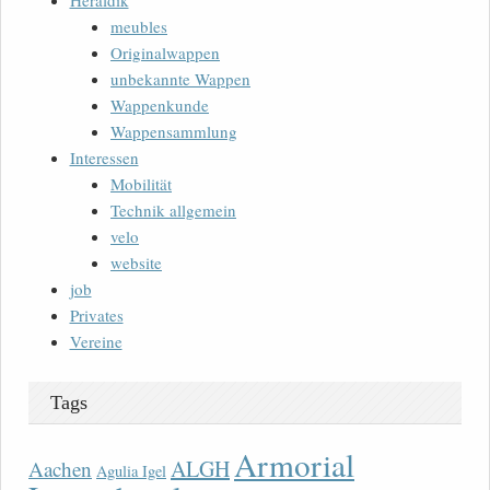
Heraldik
meubles
Originalwappen
unbekannte Wappen
Wappenkunde
Wappensammlung
Interessen
Mobilität
Technik allgemein
velo
website
job
Privates
Vereine
Tags
Armorial
ALGH
Aachen
Agulia Igel