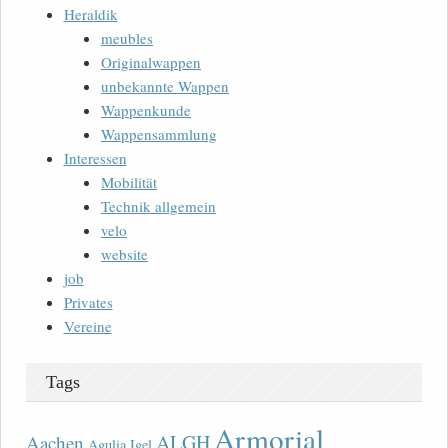
Heraldik
meubles
Originalwappen
unbekannte Wappen
Wappenkunde
Wappensammlung
Interessen
Mobilität
Technik allgemein
velo
website
job
Privates
Vereine
Tags
Armorial
ALGH
Aachen
Agulia Igel