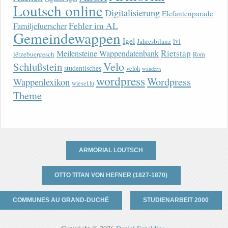
Loutsch online
Digitalisierung
Elefantenparade
Fehler im AL
Familjefuerscher
Gemeindewappen
Igel
lvi
Jahresbilanz
Rietstap
Meilensteine Wappendatenbank
lëtzebuergesch
Rom
Velo
Schlußstein
studentisches
veloh
wandern
wordpress
Wordpress
Wappenlexikon
wiesel.lu
Theme
ARMORIAL LOUTSCH
OTTO TITAN VON HEFNER (1827-1870)
COMMUNES AU GRAND-DUCHÉ
STUDIENARBEIT 2000