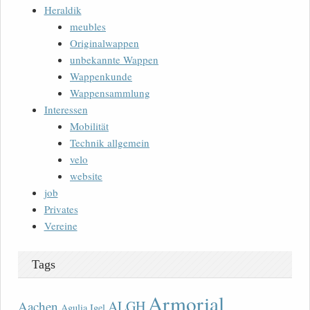
Heraldik
meubles
Originalwappen
unbekannte Wappen
Wappenkunde
Wappensammlung
Interessen
Mobilität
Technik allgemein
velo
website
job
Privates
Vereine
Tags
Armorial
ALGH
Aachen
Agulia Igel