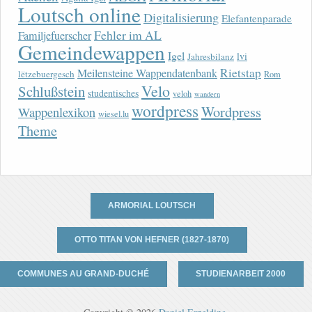
Loutsch online
Digitalisierung
Elefantenparade
Fehler im AL
Familjefuerscher
Gemeindewappen
Igel
lvi
Jahresbilanz
Rietstap
Meilensteine Wappendatenbank
lëtzebuergesch
Rom
Velo
Schlußstein
studentisches
veloh
wandern
wordpress
Wordpress
Wappenlexikon
wiesel.lu
Theme
ARMORIAL LOUTSCH
OTTO TITAN VON HEFNER (1827-1870)
COMMUNES AU GRAND-DUCHÉ
STUDIENARBEIT 2000