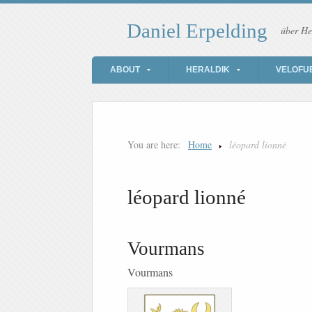
Daniel Erpelding
über He
ABOUT
HERALDIK
VELOFU
You are here:
Home
léopard lionné
léopard lionné
Vourmans
Vourmans