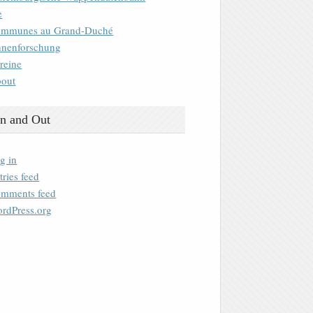
e
mmunes au Grand-Duché
nenforschung
reine
out
n and Out
g in
tries feed
mments feed
rdPress.org