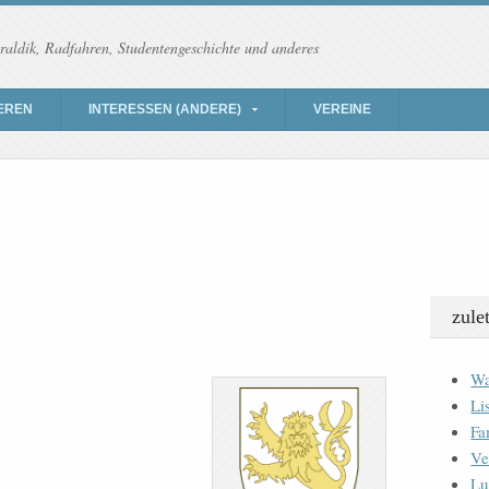
raldik, Radfahren, Studentengeschichte und anderes
EREN
INTERESSEN (ANDERE)
VEREINE
zule
Wa
Li
Fa
Ve
Lu