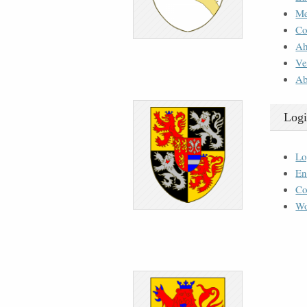
M
Co
Ah
Ve
Ab
Logi
Lo
En
Co
Wo