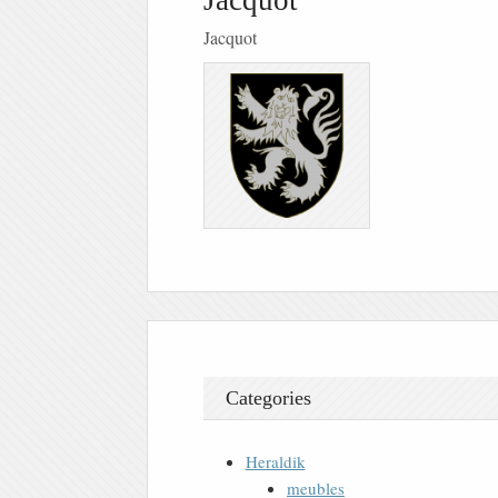
Jacquot
Jacquot
Categories
Heraldik
meubles