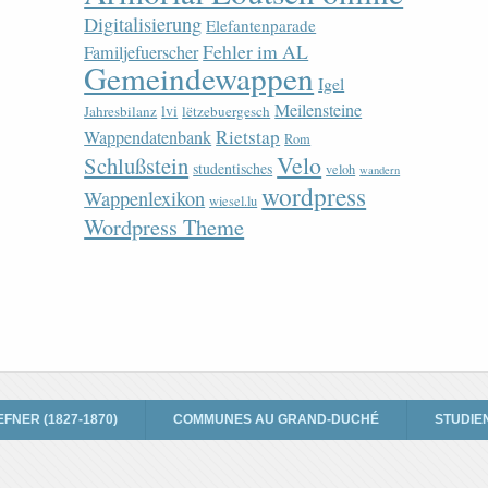
Digitalisierung
Elefantenparade
Fehler im AL
Familjefuerscher
Gemeindewappen
Igel
Meilensteine
lvi
Jahresbilanz
lëtzebuergesch
Rietstap
Wappendatenbank
Rom
Velo
Schlußstein
studentisches
veloh
wandern
wordpress
Wappenlexikon
wiesel.lu
Wordpress Theme
EFNER (1827-1870)
COMMUNES AU GRAND-DUCHÉ
STUDIE