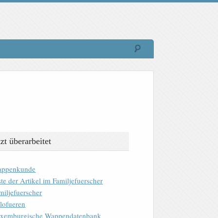
tzt überarbeitet
ppenkunde
ste der Artikel im Familjefuerscher
miljefuerscher
lofueren
xemburgische Wappendatenbank