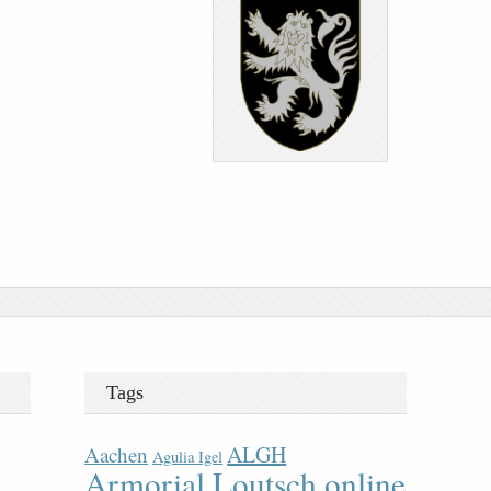
Tags
ALGH
Aachen
Agulia Igel
Armorial Loutsch online