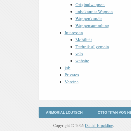
Originalwappen
unbekannte Wappen
Wappenkunde
Wappensammlung
Interessen
Mobilität
Technik allgemein
velo
website
job
Privates
Vereine
ARMORIAL LOUTSCH
OTTO TITAN VON H
Copyright © 2026
Daniel Erpelding
.