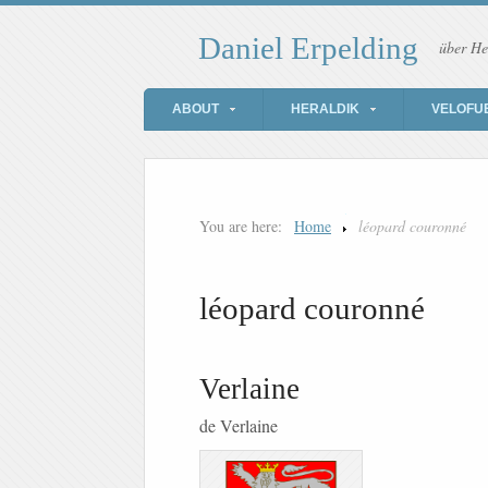
Daniel Erpelding
über He
ABOUT
HERALDIK
VELOFU
You are here:
Home
léopard couronné
léopard couronné
Verlaine
de Verlaine