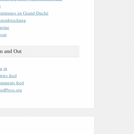
e
mmunes au Grand-Duché
nenforschung
reine
out
n and Out
g in
tries feed
mments feed
rdPress.org