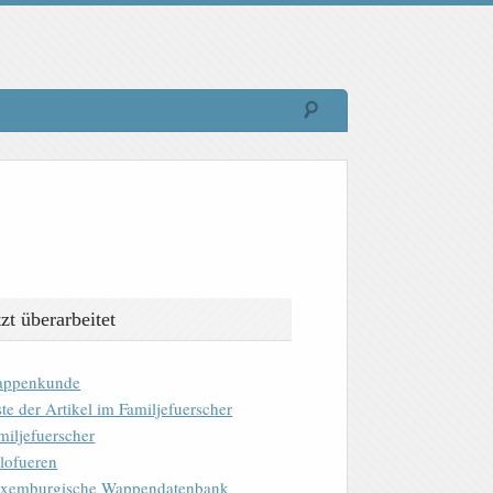
tzt überarbeitet
ppenkunde
ste der Artikel im Familjefuerscher
miljefuerscher
lofueren
xemburgische Wappendatenbank