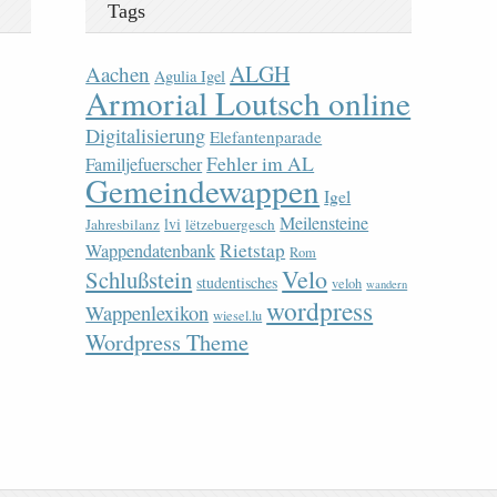
Tags
ALGH
Aachen
Agulia Igel
Armorial Loutsch online
Digitalisierung
Elefantenparade
Fehler im AL
Familjefuerscher
Gemeindewappen
Igel
Meilensteine
lvi
Jahresbilanz
lëtzebuergesch
Rietstap
Wappendatenbank
Rom
Velo
Schlußstein
studentisches
veloh
wandern
wordpress
Wappenlexikon
wiesel.lu
Wordpress Theme