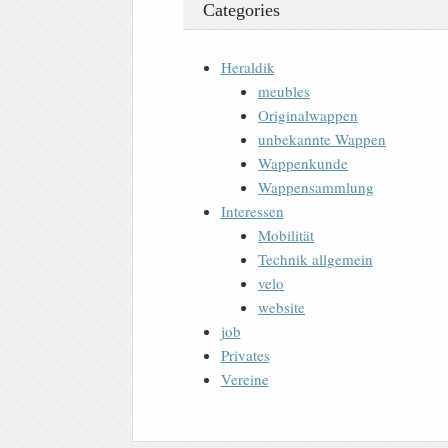
Categories
Heraldik
meubles
Originalwappen
unbekannte Wappen
Wappenkunde
Wappensammlung
Interessen
Mobilität
Technik allgemein
velo
website
job
Privates
Vereine