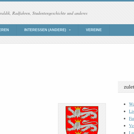
raldik, Radfahren, Studentengeschichte und anderes
EREN
INTERESSEN (ANDERE)
VEREINE
zule
Wa
Li
Fa
Ve
Lu